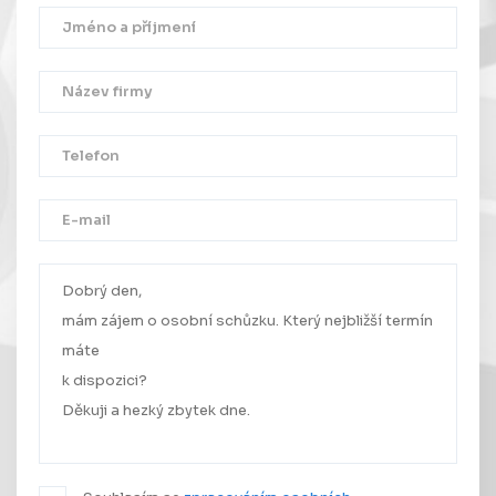
Děkujeme!
Vaše zpráva byla úspěšně odeslána.
Ozveme se Vám co nejdříve.