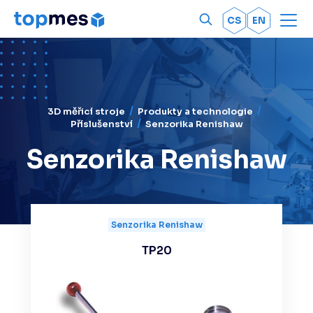
Men
OK
CS
EN
3D měřicí stroje
Produkty a technologie
Příslušenství
Senzorika Renishaw
Senzorika Renishaw
Senzorika Renishaw
TP20