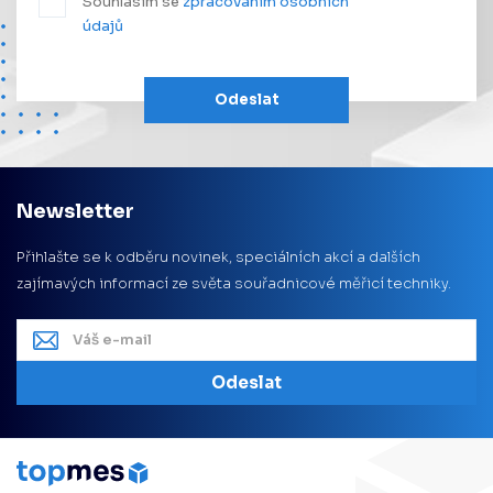
Souhlasím se
zpracováním osobních
údajů
Odeslat
Newsletter
Přihlašte se k odběru novinek, speciálních akcí a dalších
zajímavých informací ze světa souřadnicové měřicí techniky.
Odeslat