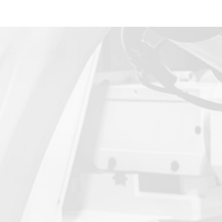
Potřebujete poradit?
Domluvte si s námi schůzku. Rádi vám pomůžeme s výběrem.
Využijte jednu z následujících možností, jak nás
můžete kontaktovat.
+420 722 255 090
+420 271 752 341
08:00 - 16:00
info@topmes.cz
Všechny kontakty