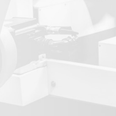
Kontaktní formulář
Děkujeme!
Vaše zpráva byla úspěšně odeslána.
Ozveme se Vám co nejdříve.