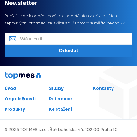
Newsletter
Přihlašte se k odběru novinek, speciálních akcí a dalších
zajímavých informací ze světa souřadnicové měřicí techniky.
Odeslat
Úvod
Služby
Kontakty
O společnosti
Reference
Produkty
Ke stažení
©
2026
TOPMES s.r.o., Štěrboholská 44, 102 00 Praha 10