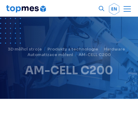
Men
OK
EN
3D měřicí stroje
Produkty a technologie
Hardware
Automatizace měření
AM-CELL C200
AM-CELL C200