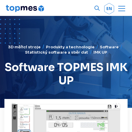
Men
OK
EN
3D měřicí stroje
Produkty a technologie
Software
Statistický software a sběr dat
IMK UP
Software TOPMES IMK
UP