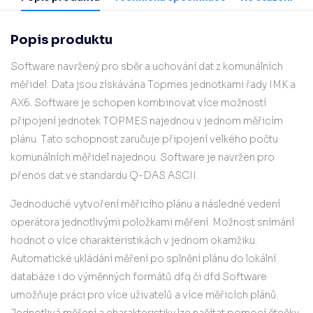
Popis produktu
Software navržený pro sběr a uchování dat z komunálních
měřidel. Data jsou získávána Topmes jednotkami řady IMK a
AX6. Software je schopen kombinovat více možností
připojení jednotek TOPMES najednou v jednom měřicím
plánu. Tato schopnost zaručuje připojení velkého počtu
komunálních měřidel najednou. Software je navržen pro
přenos dat ve standardu Q-DAS ASCII.
Jednoduché vytvoření měřicího plánu a následné vedení
operátora jednotlivými položkami měření. Možnost snímání
hodnot o více charakteristikách v jednom okamžiku.
Automatické ukládání měření po splnění plánu do lokální
databáze i do výměnných formátů dfq či dfd Software
umožňuje práci pro více uživatelů a více měřicích plánů.
Jednotlivá měření a charakteristiky lze načítat pomocí čtečky