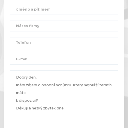
Děkujeme!
Vaše zpráva byla úspěšně odeslána.
Ozveme se Vám co nejdříve.