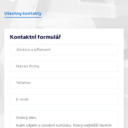
Všechny kontakty
Kontaktní formulář
Děkujeme!
Vaše zpráva byla úspěšně odeslána.
Ozveme se Vám co nejdříve.