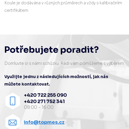
Koule je dodávána v různých průměrech a vždy s kalibračním
certifikátem.
Potřebujete poradit?
Domluvte si s námi schůzku. Rádi vám pomůžeme s výběrem.
Využijte jednu z následujících možností, jak nás
můžete kontaktovat.
+420 722 255 090
+420 271 752 341
08:00 - 16:00
info@topmes.cz