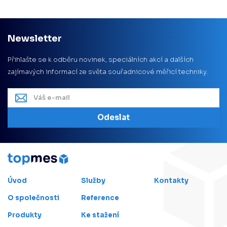
Newsletter
Přihlašte se k odběru novinek, speciálních akcí a dalších
zajímavých informací ze světa souřadnicové měřicí techniky.
Odeslat
Úvod
Služby
Kontakty
O společnosti
Reference
Produkty
Ke stažení