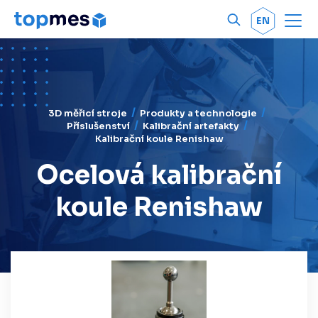
Men
OK
EN
3D měřicí stroje
Produkty a technologie
Příslušenství
Kalibrační artefakty
Kalibrační koule Renishaw
Ocelová kalibrační
koule Renishaw