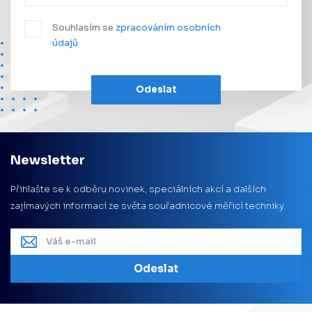
Souhlasím se
zpracováním osobních
údajů
Odeslat
Newsletter
Přihlašte se k odběru novinek, speciálních akcí a dalších
zajímavých informací ze světa souřadnicové měřicí techniky.
Odeslat