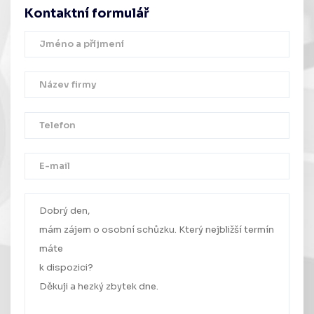
Kontaktní formulář
Děkujeme!
Vaše zpráva byla úspěšně odeslána.
Ozveme se Vám co nejdříve.