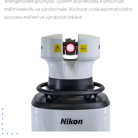
energetickém průmyslu. Systém je přenosný a umožňuje
měřit kdekoliv ve výrobní hale. Možnost zcela automatického
procesu měření ve výrobních linkách.