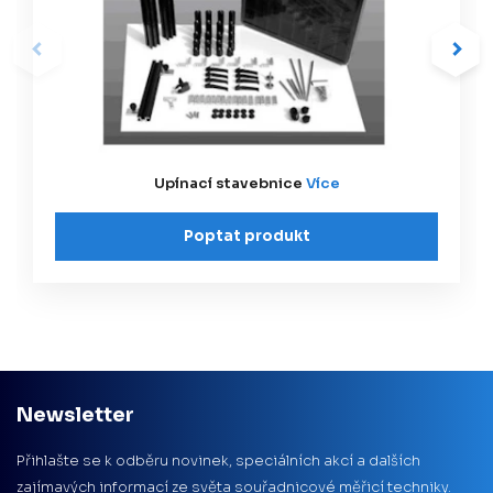
Upínací stavebnice
Více
Poptat produkt
Newsletter
Přihlašte se k odběru novinek, speciálních akcí a dalších
zajímavých informací ze světa souřadnicové měřicí techniky.