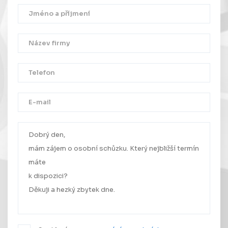
Děkujeme!
Vaše zpráva byla úspěšně odeslána.
Ozveme se Vám co nejdříve.