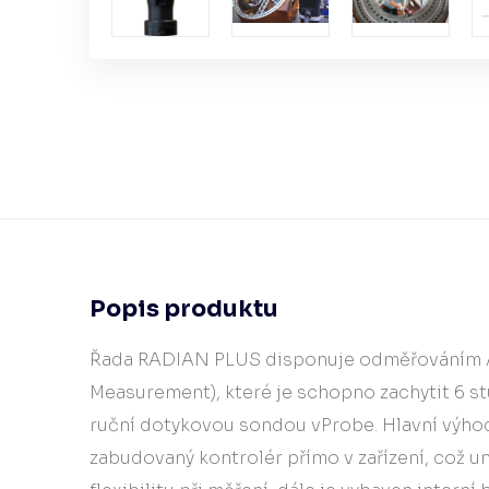
Popis produktu
Řada RADIAN PLUS disponuje odměřováním 
Measurement), které je schopno zachytit 6 st
ruční dotykovou sondou vProbe. Hlavní výh
zabudovaný kontrolér přímo v zařízení, což um