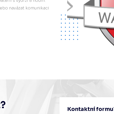
aterií s výdrží 8 hodin.
nebo navázat komunikaci
t?
Kontaktní formu