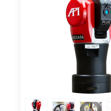
Jednotky sběru dat
Řídící kontroléry
Automatizace měření