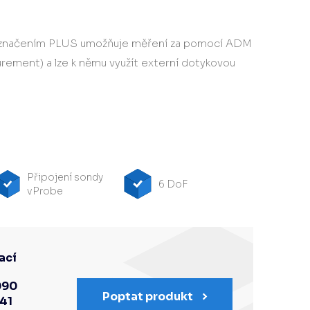
označením PLUS umožňuje měření za pomocí ADM
ement) a lze k němu využít externí dotykovou
Připojení sondy
6 DoF
vProbe
ací
090
Poptat produkt
341