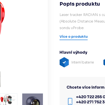
Popis produktu
Hardware/Retrofit
partner
Laser tracker RADIAN s 
(Absolute Distance Measur
sondu vProbe.
Více o produktu
Hlavní výhody
Interní baterie
Chcete více inform
+420 722 255 
+420 271 752 
+
1