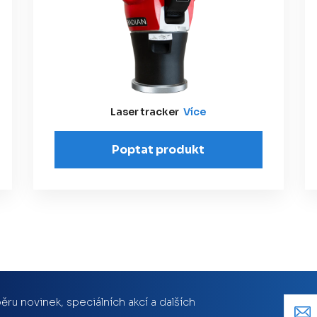
Laser tracker
Více
Poptat produkt
ěru novinek, speciálních akcí a dalších