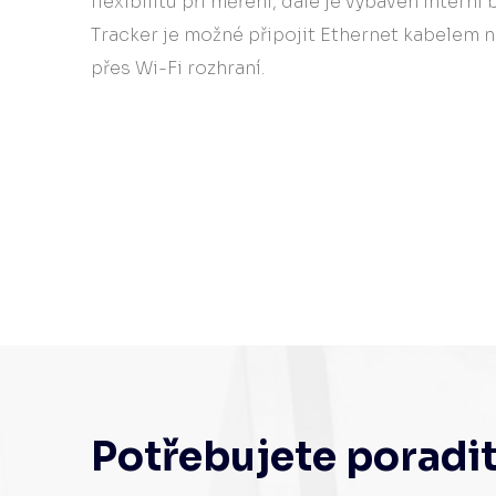
flexibilitu při měření, dále je vybaven interní b
Tracker je možné připojit Ethernet kabelem 
přes Wi-Fi rozhraní.
Potřebujete poradi