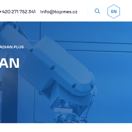
+420 271 752 341
info@topmes.cz
OK
EN
Příslušenství
Odměřovací systémy
Snímací systémy
Renishaw
ADIAN PLUS
Práškové spreje
IAN
Kalibrační artefakty
Ostatní příslušenství
Doteky Renishaw
Senzorika Renishaw
Upínací systémy
Automatické výměníky