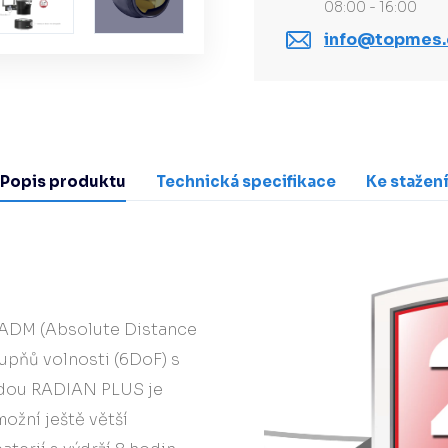
08:00 - 16:00
info@topmes.
Popis produktu
Technická specifikace
Ke stažen
ADM (Absolute Distance
upňů volnosti (6DoF) s
odou RADIAN PLUS je
ožní ještě větší