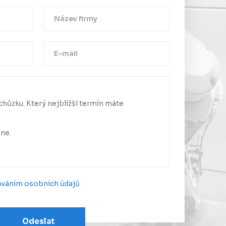
Děkujeme!
a byla úspěšně odeslána.
me se Vám co nejdříve.
ováním osobních údajů
Odeslat