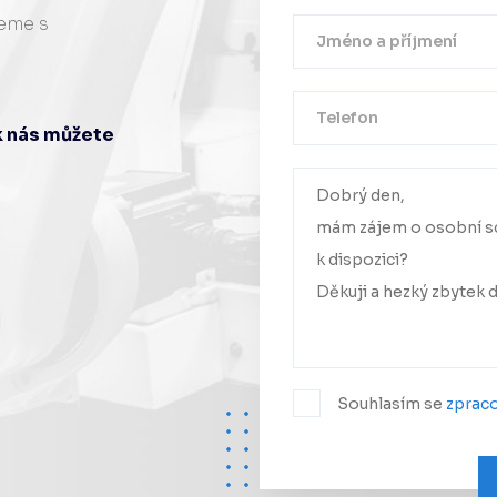
žeme s
ak nás můžete
Vaše zpráv
Ozve
Souhlasím se
zprac