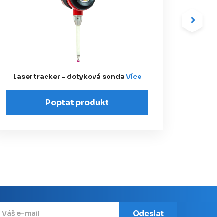
Laser tracker - dotyková sonda
Více
Lase
Poptat produkt
Odeslat