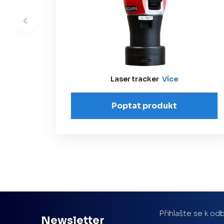
Laser tracker
Více
Poptat produkt
Přihlašte se k odb
Newsletter