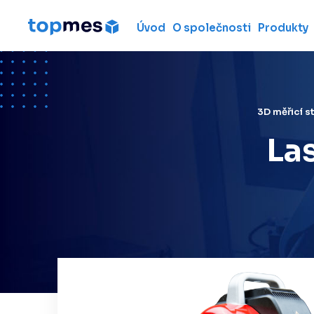
Úvod
O společnosti
Produkty
Hardware
Souřadnicové měřicí
stroje
Metrologické ruční 3D
3D měřicí s
skenery
La
Měřicí ramena
Laserové skenery
Laser trackery
Použité měřicí stroje
Pronájem 3D měřicích
strojů
Profesionální 3D ruční
skenery
Laser radar