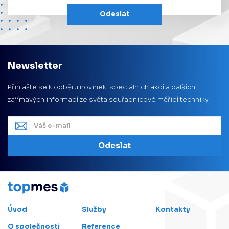
Odeslat
Newsletter
Přihlašte se k odběru novinek, speciálních akcí a dalších
zajímavých informací ze světa souřadnicové měřicí techniky.
Odeslat
Úvod
Služby
Kontakty
O společnosti
Reference