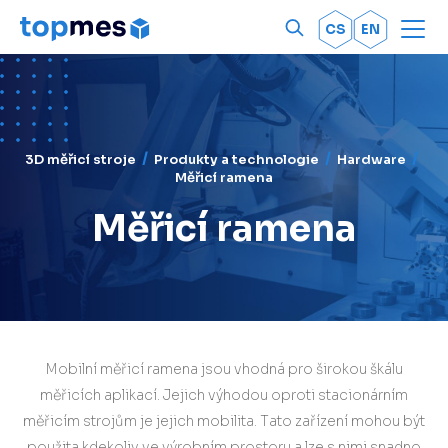
Men
OK
CS
EN
3D měřicí stroje
Produkty a technologie
Hardware
Měřicí ramena
Měřicí ramena
Mobilní měřicí ramena jsou vhodná pro širokou škálu
měřicích aplikací. Jejich výhodou oproti stacionárním
měřicím strojům je jejich mobilita. Tato zařízení mohou být
použita kdekoliv ve výrobním prostoru a lze s nimi snadno