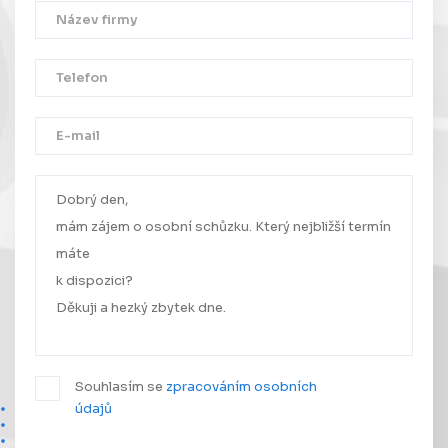
Děkujeme!
Vaše zpráva byla úspěšně odeslána.
Ozveme se Vám co nejdříve.
Souhlasím se
zpracováním osobních
údajů