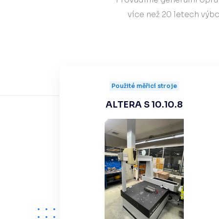
více než 20 letech výbo
Jednotky sběru dat
Řídící kontroléry
Automatizace měření
Použité měřicí stroje
ALTERA S 10.10.8