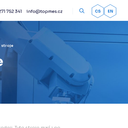
71 752 341
info@topmes.cz
OK
CS
EN
íslušenství
Odměřovací systémy
Snímací systémy
Renishaw
 stroje
Práškové spreje
e
Kalibrační artefakty
Ostatní příslušenství
Doteky Renishaw
Senzorika Renishaw
Upínací systémy
Automatické výměníky
deji. Tyto stroje mají i po