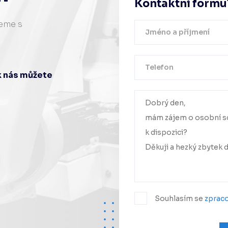
Kontaktní formu
žeme s
ak nás můžete
Vaše zpráv
Ozve
Souhlasím se
zprac