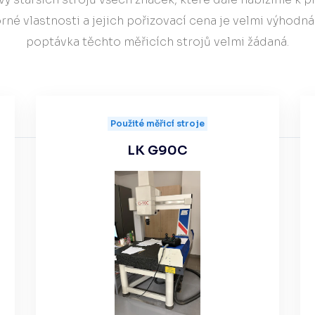
Hardware/Retrofit
rné vlastnosti a jejich pořizovací cena je velmi výhodná
partner
poptávka těchto měřicích strojů velmi žádaná.
Použité měřicí stroje
LK G90C