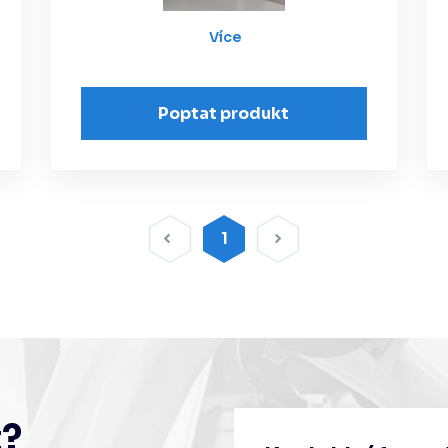
Více
Poptat produkt
1
t?