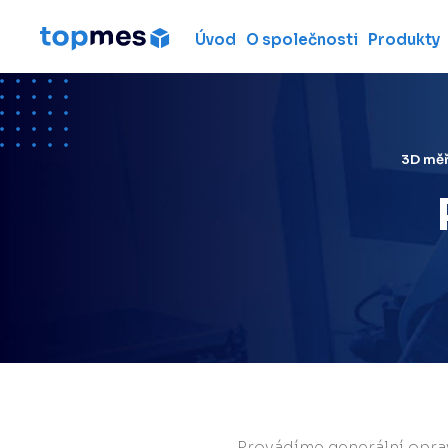
Úvod
O společnosti
Produkty
Hardware
Souřadnicové měřicí
stroje
Metrologické ruční 3D
3D měř
skenery
Měřicí ramena
Laserové skenery
Laser trackery
Použité měřicí stroje
Pronájem 3D měřicích
strojů
Profesionální 3D ruční
skenery
Provádíme generální opravy
Laser radar