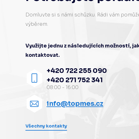
Domluvte si s námi schůzku. Rádi vám pomů
výběrem.
Využijte jednu z následujících možností, j
kontaktovat.
+420 722 255 090
+420 271 752 341
08:00 - 16:00
info@topmes.cz
Všechny kontakty