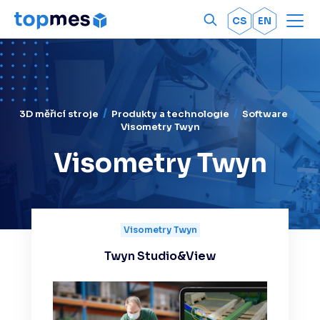
Men
OK
CS
EN
3D měřicí stroje
Produkty a technologie
Software
Visometry Twyn
Visometry Twyn
Visometry Twyn
Twyn Studio&View