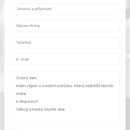
Děkujeme!
Vaše zpráva byla úspěšně odeslána.
Ozveme se Vám co nejdříve.