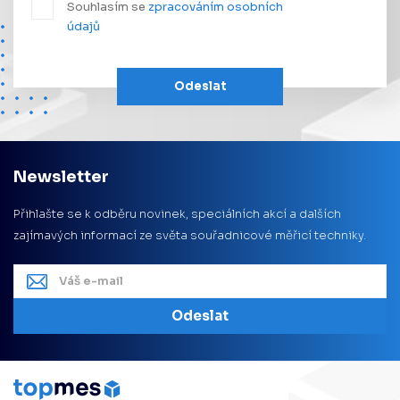
Souhlasím se
zpracováním osobních
údajů
Odeslat
Newsletter
Přihlašte se k odběru novinek, speciálních akcí a dalších
zajímavých informací ze světa souřadnicové měřicí techniky.
Odeslat