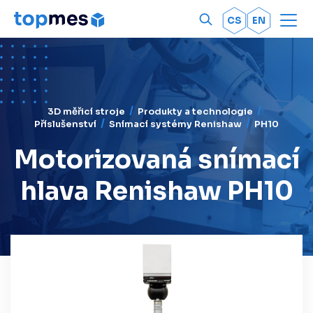
Men
OK
CS
EN
3D měřicí stroje
Produkty a technologie
Příslušenství
Snímací systémy Renishaw
PH10
Motorizovaná snímací
hlava Renishaw PH10