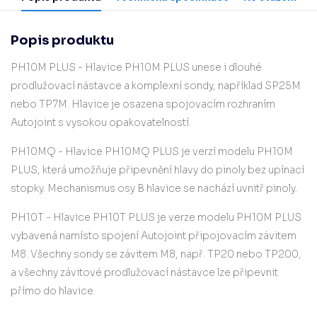
Popis produktu
PH10M PLUS -
Hlavice PH10M PLUS unese i dlouhé
prodlužovací nástavce a komplexní sondy, například SP25M
nebo TP7M. Hlavice je osazena spojovacím rozhraním
Autojoint s vysokou opakovatelností.
PH10MQ - Hlavice PH10MQ PLUS je verzí modelu PH10M
PLUS, která umožňuje připevnění hlavy do pinoly bez upínací
stopky. Mechanismus osy B hlavice se nachází uvnitř pinoly.
PH10T -
Hlavice PH10T PLUS je verze modelu PH10M PLUS
vybavená namísto spojení Autojoint připojovacím závitem
M8. Všechny sondy se závitem M8, např. TP20 nebo TP200,
a všechny závitové prodlužovací nástavce lze připevnit
přímo do hlavice.