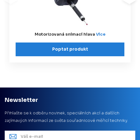
Motorizovaná snímací hlava
Více
Poptat produkt
Newsletter
Přihlašte se k odběru novinek, speciálních akcí a dalších
zajímavých informací ze světa souřadnicové měřicí techniky.