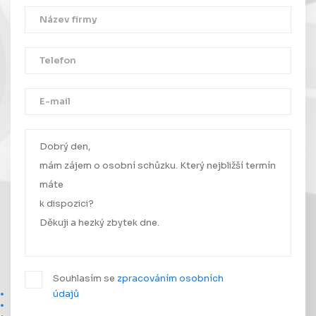
Děkujeme!
Vaše zpráva byla úspěšně odeslána.
Ozveme se Vám co nejdříve.
Souhlasím se
zpracováním osobních
údajů