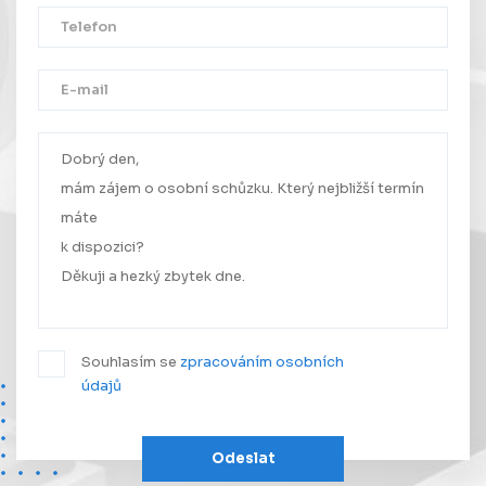
Děkujeme!
Vaše zpráva byla úspěšně odeslána.
Ozveme se Vám co nejdříve.
Souhlasím se
zpracováním osobních
údajů
Odeslat