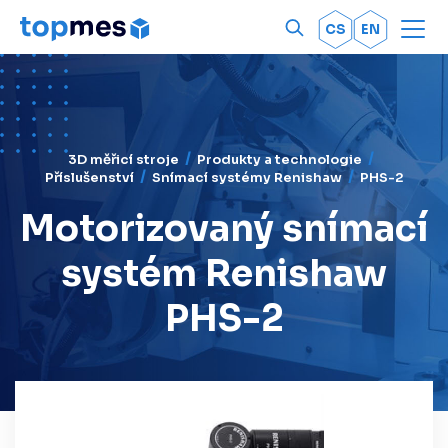
Men
OK
CS
EN
3D měřicí stroje
Produkty a technologie
Příslušenství
Snímací systémy Renishaw
PHS-2
Motorizovaný snímací
systém Renishaw
PHS-2