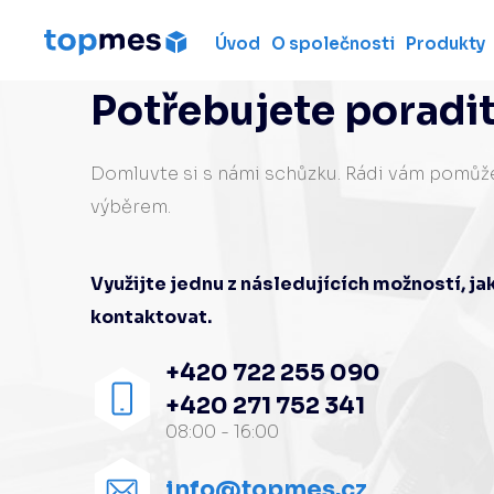
Úvod
O společnosti
Produkty
Hardware
Potřebujete poradi
Souřadnicové měřicí
stroje
Metrologické ruční 3D
Domluvte si s námi schůzku. Rádi vám pomů
skenery
výběrem.
Měřicí ramena
Laserové skenery
Využijte jednu z následujících možností, j
Laser trackery
kontaktovat.
Použité měřicí stroje
+420 722 255 090
Pronájem 3D měřicích
strojů
+420 271 752 341
08:00 - 16:00
Profesionální 3D ruční
skenery
info@topmes.cz
Laser radar