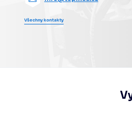
Jednotky sběru dat
Všechny kontakty
Řídící kontroléry
Automatizace měření
Vy