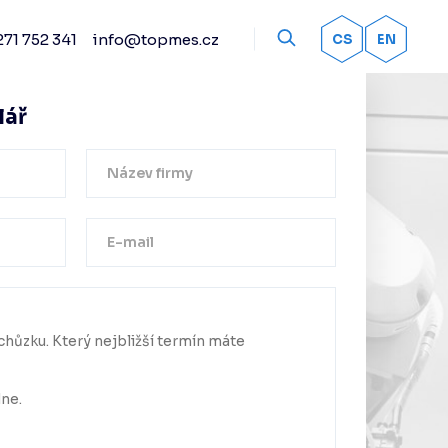
71 752 341
info@topmes.cz
OK
CS
EN
íslušenství
Odměřovací systémy
lář
Snímací systémy
Renishaw
Práškové spreje
Kalibrační artefakty
Ostatní příslušenství
Děkujeme!
Doteky Renishaw
a byla úspěšně odeslána.
Senzorika Renishaw
me se Vám co nejdříve.
Upínací systémy
Automatické výměníky