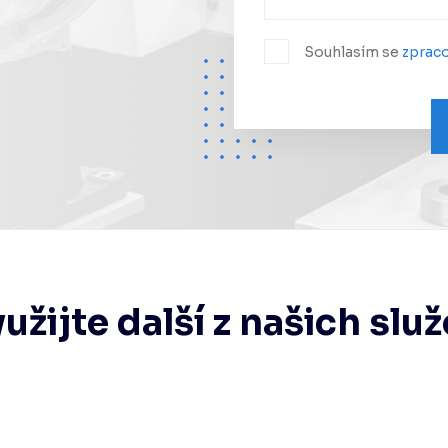
Hardware/Retrofit
partner
Souhlasím se
zprac
užijte další z našich slu