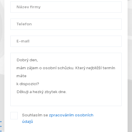
Děkujeme!
Vaše zpráva byla úspěšně odeslána.
Ozveme se Vám co nejdříve.
Souhlasím se
zpracováním osobních
údajů