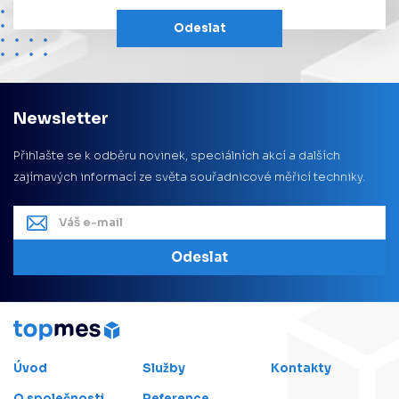
Odeslat
Newsletter
Přihlašte se k odběru novinek, speciálních akcí a dalších
zajímavých informací ze světa souřadnicové měřicí techniky.
Odeslat
Úvod
Služby
Kontakty
O společnosti
Reference