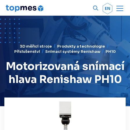
Men
OK
EN
3D měřicí stroje
Produkty a technologie
Příslušenství
Snímací systémy Renishaw
PH10
Motorizovaná snímací
hlava Renishaw PH10