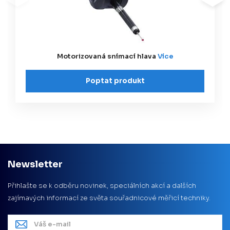
Motorizovaná snímací hlava
Více
Poptat produkt
Newsletter
Přihlašte se k odběru novinek, speciálních akcí a dalších
zajímavých informací ze světa souřadnicové měřicí techniky.