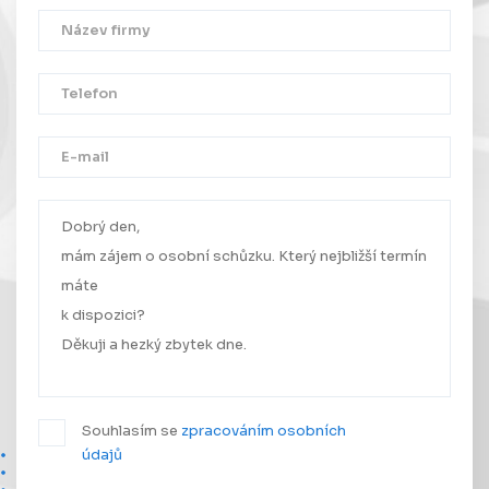
Děkujeme!
Vaše zpráva byla úspěšně odeslána.
Ozveme se Vám co nejdříve.
Souhlasím se
zpracováním osobních
údajů