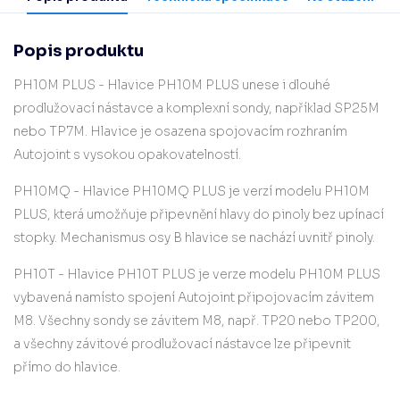
Popis produktu
PH10M PLUS -
Hlavice PH10M PLUS unese i dlouhé
prodlužovací nástavce a komplexní sondy, například SP25M
nebo TP7M. Hlavice je osazena spojovacím rozhraním
Autojoint s vysokou opakovatelností.
PH10MQ - Hlavice PH10MQ PLUS je verzí modelu PH10M
PLUS, která umožňuje připevnění hlavy do pinoly bez upínací
stopky. Mechanismus osy B hlavice se nachází uvnitř pinoly.
PH10T -
Hlavice PH10T PLUS je verze modelu PH10M PLUS
vybavená namísto spojení Autojoint připojovacím závitem
M8. Všechny sondy se závitem M8, např. TP20 nebo TP200,
a všechny závitové prodlužovací nástavce lze připevnit
přímo do hlavice.