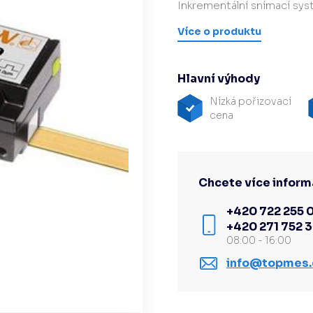
Inkrementální snímací sy
Hardware/Retrofit
partner
Více o produktu
Hlavní výhody
Nízká pořizovací
cena
Chcete více inform
+420 722 255 
+420 271 752 
08:00 - 16:00
info@topmes.