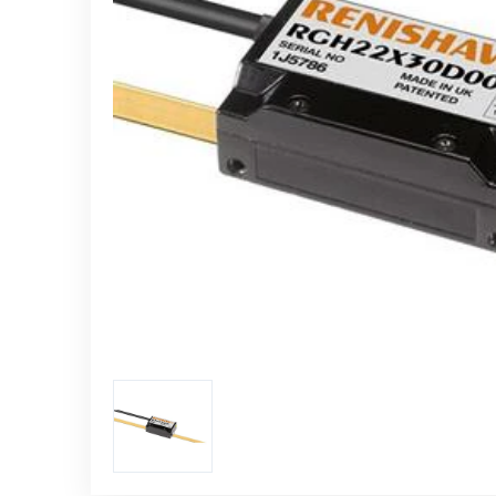
Jednotky sběru dat
Řídící kontroléry
Automatizace měření