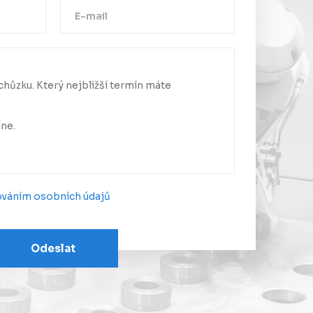
Děkujeme!
a byla úspěšně odeslána.
me se Vám co nejdříve.
ováním osobních údajů
Odeslat