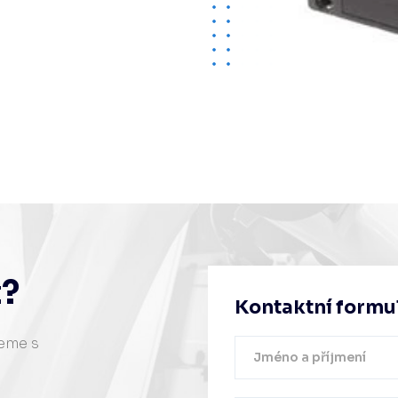
t?
Kontaktní formu
žeme s