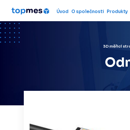
Úvod
O společnosti
Produkty
Hardware
Souřadnicové měřicí
stroje
Metrologické ruční 3D
3D měřicí str
skenery
Odm
Měřicí ramena
Laserové skenery
Laser trackery
Použité měřicí stroje
Pronájem 3D měřicích
strojů
Profesionální 3D ruční
skenery
Laser radar