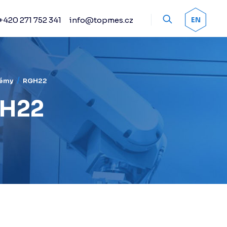
+420 271 752 341
info@topmes.cz
OK
EN
Příslušenství
Odměřovací systémy
Snímací systémy
Renishaw
témy
RGH22
Práškové spreje
GH22
Kalibrační artefakty
Ostatní příslušenství
Doteky Renishaw
Senzorika Renishaw
Upínací systémy
Automatické výměníky