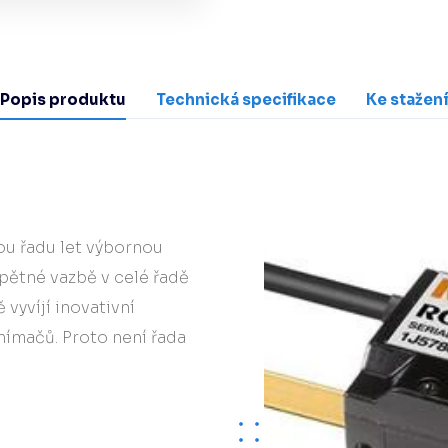
Popis produktu
Technická specifikace
Ke stažen
ou řadu let výbornou
pětné vazbě v celé řadě
vyvíjí inovativní
nímačů. Proto není řada