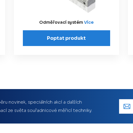
Odměřovací systém
Více
Poptat produkt
ěru novinek, speciálních akcí a dalších
ací ze světa souřadnicové měřicí techniky.