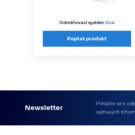
Odměřovací systém
Více
Poptat produkt
Přihlašte se k odb
Newsletter
zajímavých inform