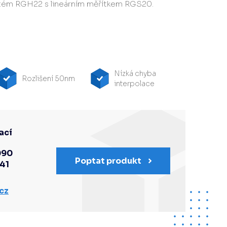
stém RGH22 s lineárním měřítkem RGS20.
Nízká chyba
Rozlišení 50nm
interpolace
ací
090
Poptat produkt
341
cz