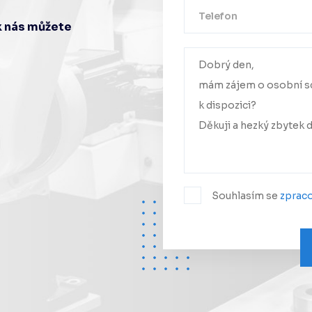
ak nás můžete
Vaše zpráv
Ozve
Souhlasím se
zprac