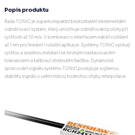
Popis produktu
Řada TONiC je superkompaktní bezkontaktní inkrementální
odměřovací systém, který umožňuje odměřování polohy při
rychlosti až 10 m/s. V kombinaci s interfacem nabízí rozlišení
až 1 nm pro lineární i rotační aplikace. Systémy TONiC vynikají
rychlou a snadnou instalací se širokými nastavovacími
tolerancemi a kalibrací stisknutím tlačítka. Dynamické
zpracování signálu systému TONiC poskytuje zvýšenou
stabilitu signálu s velmi nízkou hodnotou chyby interpolace.