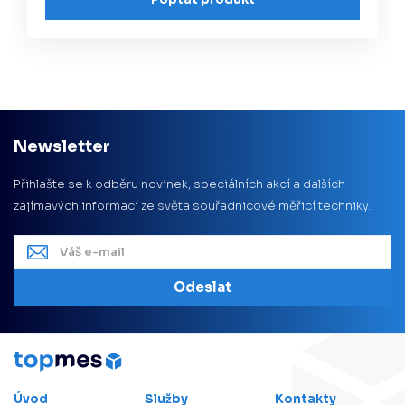
Newsletter
Přihlašte se k odběru novinek, speciálních akcí a dalších
zajímavých informací ze světa souřadnicové měřicí techniky.
Odeslat
Úvod
Služby
Kontakty