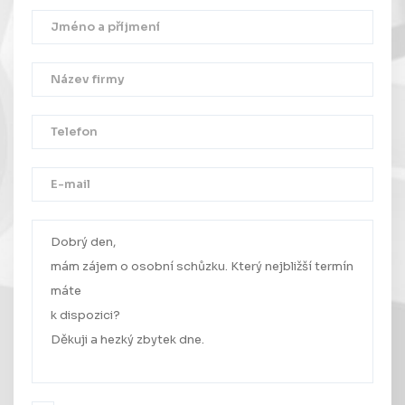
Děkujeme!
Vaše zpráva byla úspěšně odeslána.
Ozveme se Vám co nejdříve.