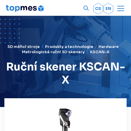
Men
OK
CS
EN
3D měřicí stroje
Produkty a technologie
Hardware
Metrologické ruční 3D skenery
KSCAN-X
Ruční skener KSCAN-
X