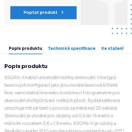
Poptat produkt
Popis produktu
Technická specifikace
Ke stažení
Popis produktu
KSCAN-X nabízí univerzální režimy skenování. Více typů
laserových konfigurací jako jsou modré laserové křížené
linie, samostatná linie nebo kombinaci fotogrametrie pro
skenování složitých tvarů i velkých ploch. Rychlá kalibrace
umožňuje mít zařízení v provozu za méně než 20 sekund.
Skenování je vhodné pro objekty od 0,5 do 15 metrů s
měřicím rozsahem 2,6 x 1,8 metru. KSCAN-X je odolný a
flexibilní s krytím IP50 a možností provozní teploty až -10°C.