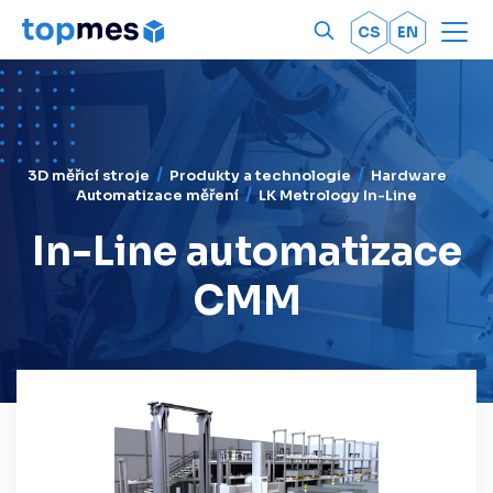
Men
OK
CS
EN
3D měřicí stroje
Produkty a technologie
Hardware
Automatizace měření
LK Metrology In-Line
In-Line automatizace
CMM