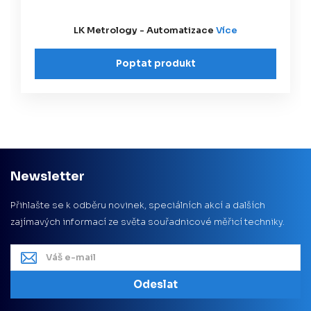
LK Metrology - Automatizace
Více
Poptat produkt
Newsletter
Přihlašte se k odběru novinek, speciálních akcí a dalších
zajímavých informací ze světa souřadnicové měřicí techniky.
Odeslat