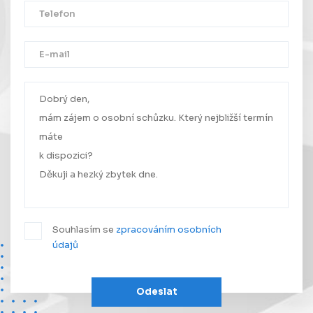
Děkujeme!
Vaše zpráva byla úspěšně odeslána.
Ozveme se Vám co nejdříve.
Souhlasím se
zpracováním osobních
údajů
Odeslat