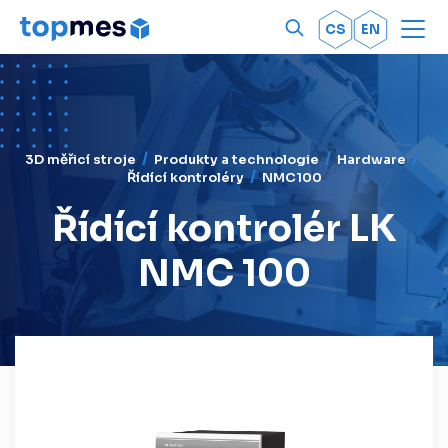
Men
OK
CS
EN
3D měřicí stroje
Produkty a technologie
Hardware
Řídící kontroléry
NMC100
Řídící kontrolér LK
NMC 100