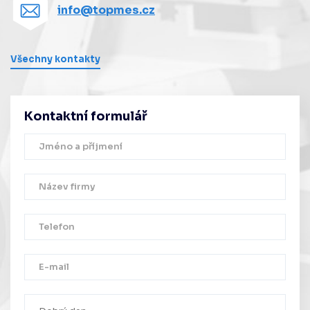
info@topmes.cz
Všechny kontakty
Kontaktní formulář
Děkujeme!
Vaše zpráva byla úspěšně odeslána.
Ozveme se Vám co nejdříve.