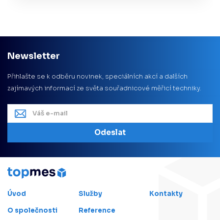
Newsletter
Přihlašte se k odběru novinek, speciálních akcí a dalších
zajímavých informací ze světa souřadnicové měřicí techniky.
Odeslat
Úvod
Služby
Kontakty
O společnosti
Reference