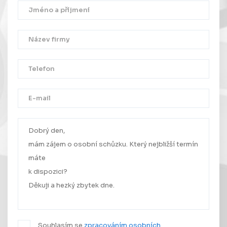
Děkujeme!
Vaše zpráva byla úspěšně odeslána.
Ozveme se Vám co nejdříve.
Souhlasím se
zpracováním osobních