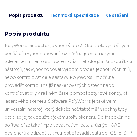
Popis produktu
Technická specifikace
Ke stažení
Popis produktu
PolyWorks Inspector je vhodný pro 3D kontrolu vyráběných
součástí a vyhodnocování rozměrů s geometrickými
tolerancemi. Tento software nabízí metrologům širokou škálu
nástrojů, jak vyhodnocovat výrobní proces jednotlivých dílů,
nebo kontrolovat celé sestavy. PolyWorks umožňuje
provádět kontrolu na již naskenovaných datech nebo
kontrolovat díly v reálném čase pomocí dotykové sondy, či
laserového skeneru. Software PolyWorks je také velmi
univerzální nástroj, který dokáže načítat téměř všechny typy
dat a lze jej tak použít k jakémukoliv skeneru. Do inspekčního
software lze také importovat nativní data z různých CAD
designerů a odpadá tak nutnost převádět data do IGS, či STP