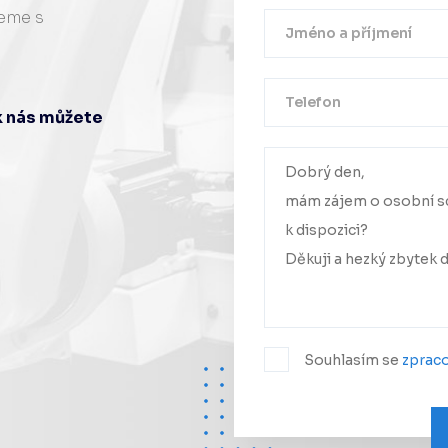
žeme s
ak nás můžete
Vaše zpráv
Ozve
Souhlasím se
zprac