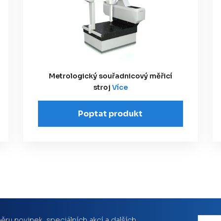
Metrologický souřadnicový měřicí
stroj
Více
Poptat produkt
ěru novinek, speciálních akcí a dalších