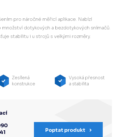
šením pro náročné měřicí aplikace. Nabízí
o množství dotykových a bezdotykových snímačů.
uje stabilitu i u strojů s velkými rozměry.
Zesílená
Vysoká přesnost
konstrukce
a stabilita
ací
090
Poptat produkt
341