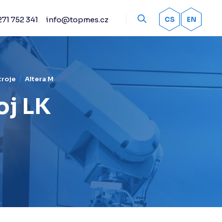
71 752 341
info@topmes.cz
OK
CS
EN
íslušenství
Odměřovací systémy
Snímací systémy
Renishaw
troje
Altera M
Práškové spreje
oj LK
Kalibrační artefakty
Ostatní příslušenství
Doteky Renishaw
Senzorika Renishaw
Upínací systémy
Automatické výměníky