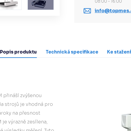
08:00 - 16:00
info@topmes.
Popis produktu
Technická specifikace
Ke stažen
M přináší zvýšenou
da strojů je vhodná pro
ároky na přesnost
 je výrazně zesílena,
é výsledky měření. Tyto