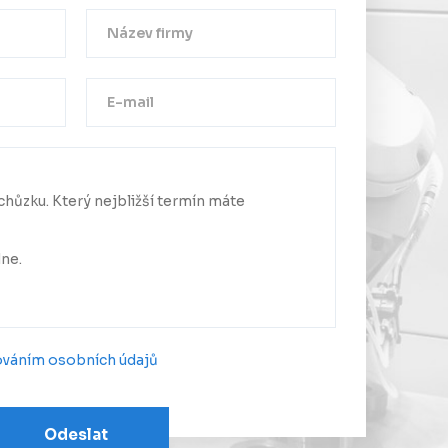
Děkujeme!
a byla úspěšně odeslána.
me se Vám co nejdříve.
ováním osobních údajů
Odeslat