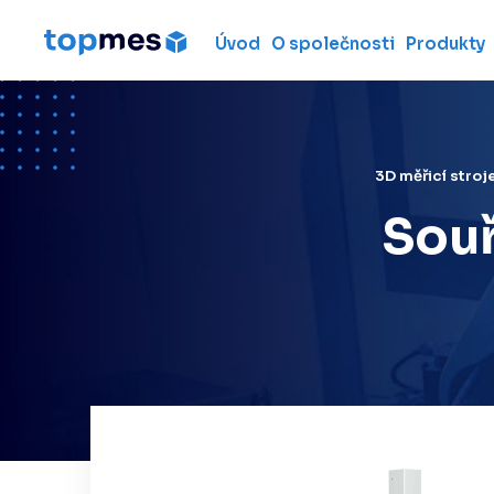
Úvod
O společnosti
Produkty
Hardware
Souřadnicové měřicí
stroje
Metrologické ruční 3D
3D měřicí stroj
skenery
Souř
Měřicí ramena
Laserové skenery
Laser trackery
Použité měřicí stroje
Pronájem 3D měřicích
strojů
Profesionální 3D ruční
skenery
Laser radar