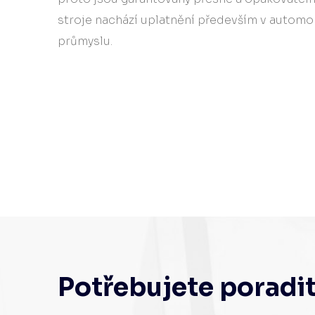
stroje nachází uplatnění především v autom
průmyslu.​​
Potřebujete poradi