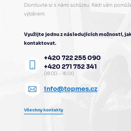
Domluvte si s námi schůzku. Rádi vám pomů
výběrem.
Využijte jednu z následujících možností, j
kontaktovat.
+420 722 255 090
+420 271 752 341
08:00 - 16:00
info@topmes.cz
Všechny kontakty