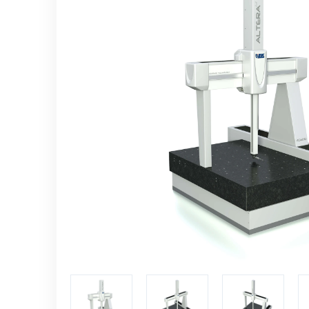
Jednotky sběru dat
Řídící kontroléry
Automatizace měření