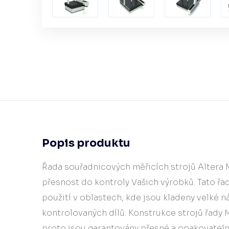
​Popis produktu
​Řada souřadnicových měřicích strojů Altera 
přesnost do kontroly Vašich výrobků. Tato řa
použití v oblastech, kde jsou kladeny velké n
kontrolovaných dílů. Konstrukce strojů řady M
proto jsou garantovány přesné a opakovateln