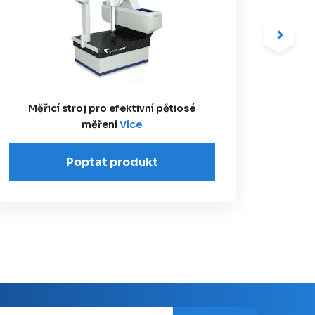
Měřicí stroj pro efektivní pětiosé
Měřicí
měření
Více
Poptat produkt