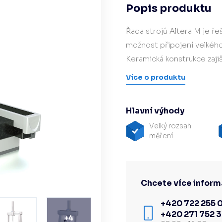
Popis produktu
Hardware/Retrofit
partner
Řada strojů Altera M je ře
možnost připojení velkéh
Keramická konstrukce zajišť
Více o produktu
Hlavní výhody
Velký rozsah
měření
Chcete více inform
+420 722 255 
+420 271 752 
+
4