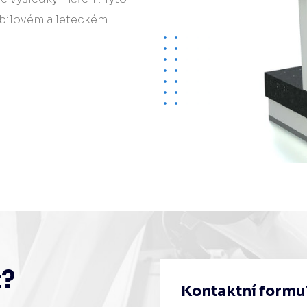
obilovém a leteckém
t?
Kontaktní formu