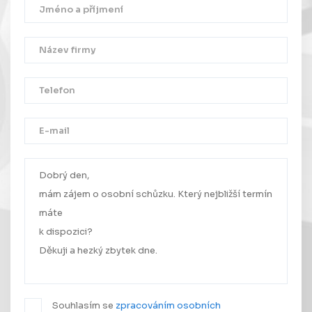
Děkujeme!
Vaše zpráva byla úspěšně odeslána.
Ozveme se Vám co nejdříve.
Souhlasím se
zpracováním osobních