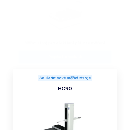
Měřicí stroj pro efektivní pětiosé měření
Poptat produkt
Souřadnicové měřicí stroje
HC90