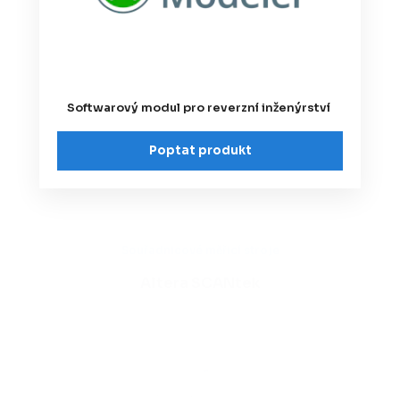
Softwarový modul pro reverzní inženýrství
Poptat produkt
Souřadnicové měřicí stroje
Altera SCANtek